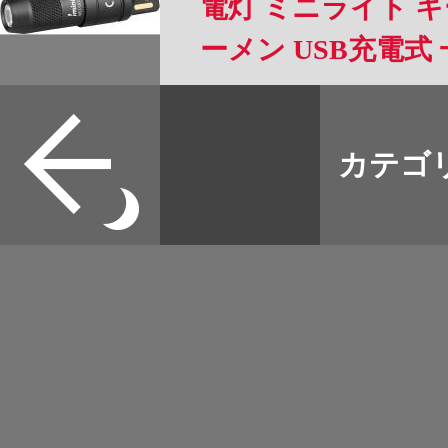
電灯 ミニライト キ
ーメン USB充電式 
急用 強力 防災 夜道
すべて
本誌
カテゴ
取扱店
野宿
イベント
グッズ
メディア
ネット
マップログ
その他