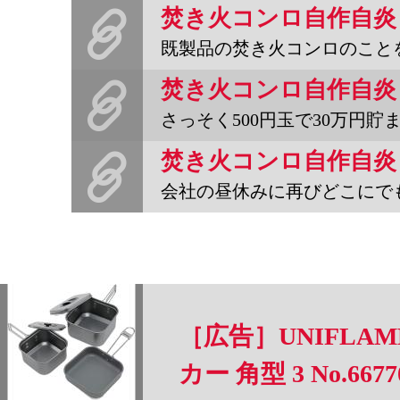
焚き火コンロ自作自炎
既製品の焚き火コンロのことを紹介する際に、さんざん高いだの、安っ
焚き火コンロ自作自炎
さっそく500円玉で30万円貯まるスチール缶貯金箱を缶切で開け
焚き火コンロ自作自炎
会社の昼休みに再びどこにでもあるプロの店「ダイソー」へ。3点
［広告］UNIFLA
カー 角型 3 No.6677