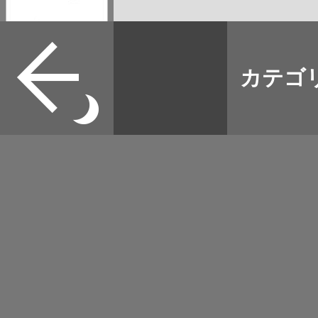
すべて
本誌
カテゴ
取扱店
野宿
イベント
グッズ
メディア
ネット
マップログ
その他