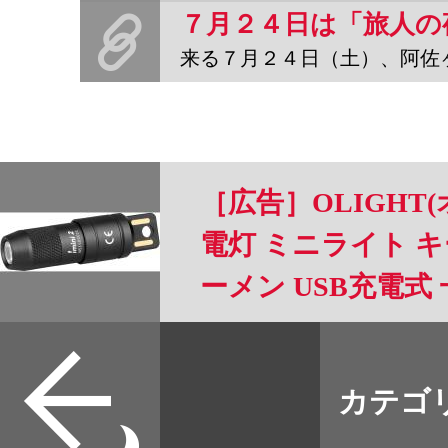
来る７月２４日（土）、阿佐ヶ谷ロフトで、旅人の夜（１３夜）
［広告］OLIGHT(オ
電灯 ミニライト キ
ーメン USB充電式 
急用 強力 防災 夜道
すべて
本誌
カテゴ
取扱店
野宿