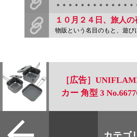
＊＊＊＊＊＊＊＊＊＊＊＊＊＊＊＊＊＊＊＊＊＊＊旅人の夜第4夜
物販という名目のもと、遊びにいきます。お暇な方はぜひぜ
［広告］UNIFLA
カー 角型 3 No.6677
すべて
本誌
カテゴ
取扱店