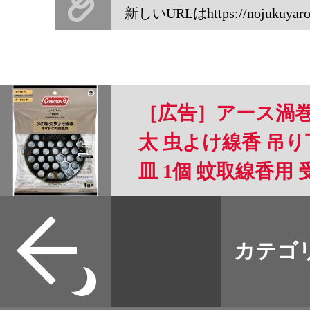
新しいURLはhttps://nojukuyaro.co
［広告］アース渦巻
太 虫よけ線香 吊り
皿 1個 蚊取線香用 
り アウトドア 携帯
すべて
本誌
カテゴ
取扱店
野宿
イベント