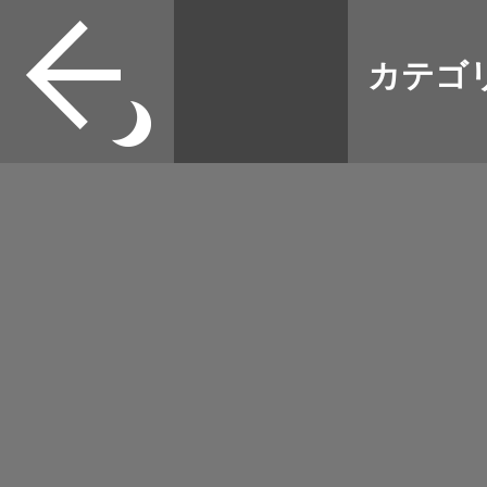
すべて
8.5cmの缶に適用 
本誌
カテゴ
取扱店
野宿
イベント
グッズ
メディア
ネット
マップログ
その他