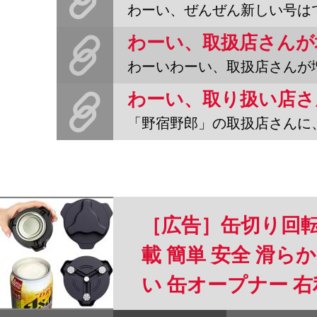
わーい、ぜんぜん新しい号はでないけれども、先日目出度く、取扱店さ
わーいわーい、取扱店さんが増えました。大阪の狭山市にあ
わーい、取り扱い店さ
「野宿野郎」の取扱店さんに、青山ブックセンター自由が丘店さんに
［広告］缶切り回転
載 簡単 安全 滑
い 缶オープナー 
格 アルミ缶 ソーダ 