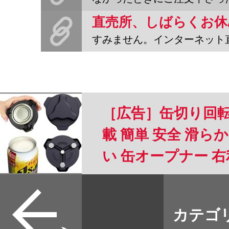
すみません。インターネット直売所、しばらくお休みします。再来週
［広告］缶切り回転
載 簡単 安全 滑
い 缶オープナー 
格 アルミ缶 ソーダ 
すべて
8.5cmの缶に適用 
本誌
カテゴ
取扱店