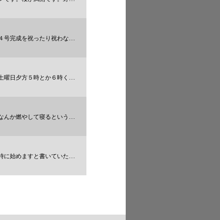
なかったりの、「お花見野宿」を行い
か６時くらいから翌朝適当まで。
ｍｉｘｉ野宿野郎コミュニティオフ会
1
3
ていたので、実際に幹事がきて始ま
4
5
6
7