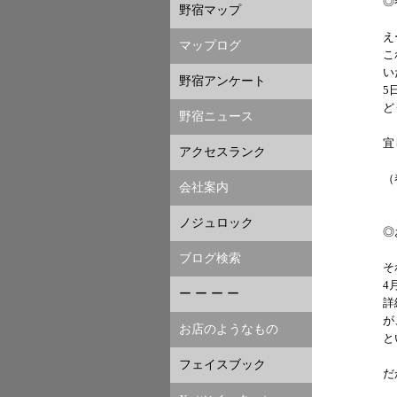
◎
野宿マップ
え
マップログ
こ
い
野宿アンケート
5
ど
野宿ニュース
宜
アクセスランク
（
会社案内
ノジュロック
◎
ブログ検索
そ
4
ー ー ー ー
詳
が
お店のようなもの
と
フェイスブック
だ