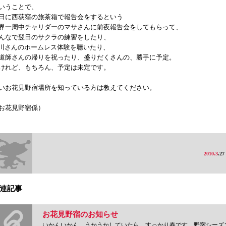
いうことで、
日に西荻窪の旅茶箱で報告会をするという
界一周中チャリダーのマサさんに前夜報告会をしてもらって、
んなで翌日のサクラの練習をしたり、
川さんのホームレス体験を聴いたり、
道師さんの帰りを祝ったり、盛りだくさんの、勝手に予定。
けれど、もちろん、予定は未定です。
いお花見野宿場所を知っている方は教えてください。
お花見野宿係）
2010.3
.27
連記事
お花見野宿のお知らせ
いかんいかん。うかうかしていたら、すっかり春です。野宿シーズンです。桜が満開で