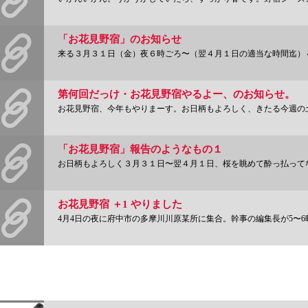
「お花見野宿」のお知らせ
来る３月３１日（金）夜６時ごろ〜（翌４月１日の適当な時間迄）４号完成を祝ったり祝わ
第何回だっけ・お花見野宿やるよー、のお知らせ。
お花見野宿、今年もやりまーす。お日柄もよろしく、きたる今週の土曜日夕方５時と
「お花見野宿」報告のようなもの１
お日柄もよろしく３月３１日〜翌４月１日、桜を眺めて酔っ払ってなんか燃やして寝るという、
お花見野宿 ＋1 やりました
4月4日の夜に府中市の多摩川川原某所に集合。幹事の編集長が5〜6時に始めますと書い