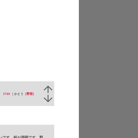
17:01
｜かとう［
野宿
］
す。野宿せねば。桜にかこつけて野