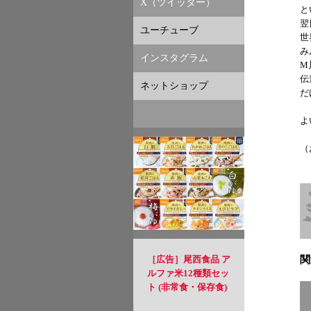
X（ツイッター）
と
翌
ユーチューブ
世
み
インスタグラム
M
伝
ネットショップ
だ
よ
（
［広告］尾西食品 ア
関
ルファ米12種類セッ
ト (非常食・保存食)