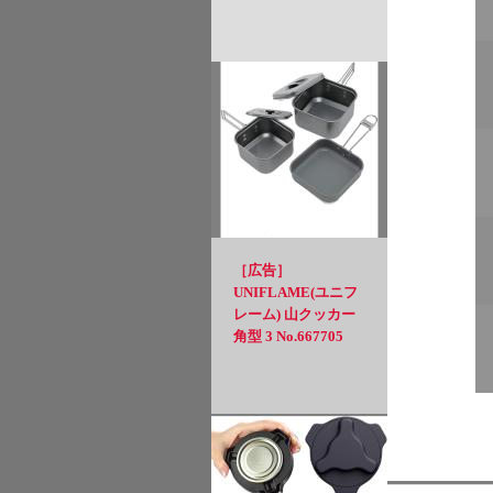
［広告］
UNIFLAME(ユニフ
レーム) 山クッカー
角型 3 No.667705