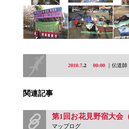
2010.7
.2
00:00
｜伝道師
関連記事
第1回お花見野宿大会
マップログ