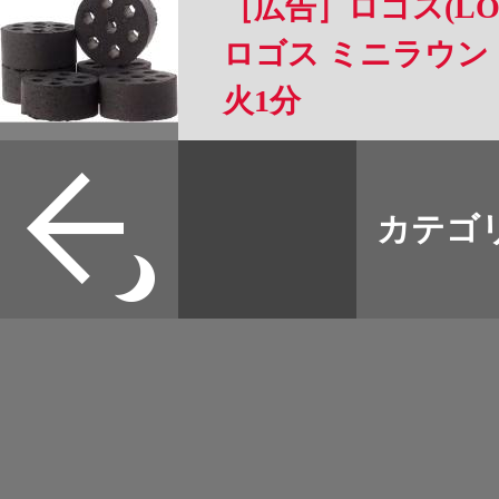
［広告］ロゴス(LO
ロゴス ミニラウン
火1分
すべて
本誌
カテゴ
取扱店
野宿
イベント
グッズ
メディア
ネット
マップログ
その他