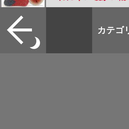
温 可愛いくつした 
すべて
ソックス 登山 22-25
本誌
カテゴ
取扱店
野宿
イベント
グッズ
メディア
ネット
マップログ
その他