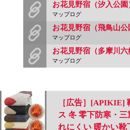
お花見野宿（汐入公園
マップログ
お花見野宿（飛鳥山公
マップログ
お花見野宿（多摩川六
マップログ
［広告］[APIKIE
ス 冬 零下防寒・
れにくい 暖かい靴