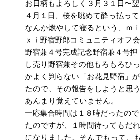
お日柄もよろしく３月３１日〜翌
４月１日、桜を眺めて酔っ払って
なんか燃やして寝るという、ｍ
ｘｉ野宿野郎コミュニティオフ会
野宿兼４号完成記念野宿兼４号押
し売り野宿兼その他もろもろひ
かよく判らない「お花見野宿」
たので、その報告をしようと思
あんまり覚えていません。
一応集合時間は１８時だったの
たのですが、１時間待ってもだ
になりました。そんでもって、