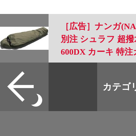
［広告］ナンガ(NANG
別注 シュラフ 超
600DX カーキ 特
-6℃から[使用可能限
すべて
本誌
カテゴ
取扱店
野宿
イベント
グッズ
メディア
ネット