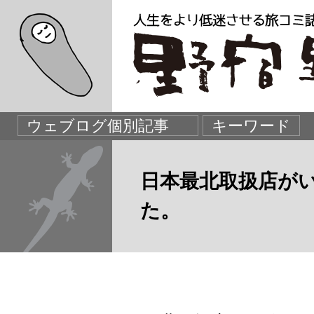
日本最北取扱店が
た。