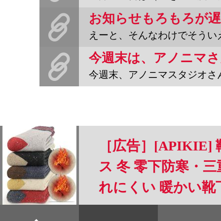
えーと、そんなわけでそういえば、９月ののじゅくの日無事祝えまし
今週末、アノニマスタジオさんがBOOK MARKETをされ
［広告］[APIKIE
ス 冬 零下防寒・
れにくい 暖かい靴
温 可愛いくつした 
すべて