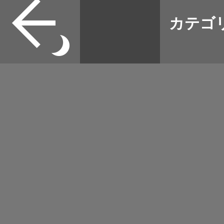
ソックス 登山 22-25
本誌
カテゴ
取扱店
野宿
イベント
グッズ
メディア
ネット
マップログ
その他