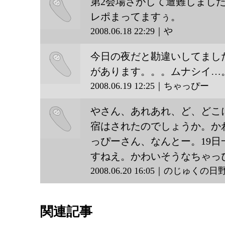
第2会場さがして遭難しまし
レポまってますぅ。
2008.06.18 22:29｜や
や
今日の夜だと勘違いしてまし
があります。。。ムナシイ…
2008.06.19 12:25｜ちゃっぴー
ちゃっ
やさん、あれあれ、ど、どこ
ぴー
宿はされたのでしょうか。か
っぴーさん、なんとー。19
のじゅ
すねえ。かわいそうなちゃ
2008.06.20 16:05｜のじゅくの
くの日
野宿係
関連記事
り