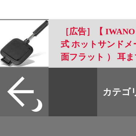
［広告］【 IWANO
式 ホットサンドメー
面フラット ） 耳
可能 フッ素樹脂加工 
すべて
リー 直火 対応 ホ
本誌
カテゴ
取扱店
ャンプ にも 2枚
野宿
可能 フラット面は
イベント
OK (FT)
グッズ
メディア