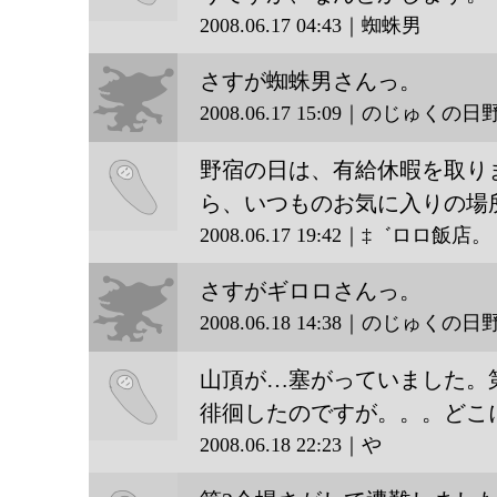
2008.06.17 04:43｜蜘蛛男
蜘蛛男
さすが蜘蛛男さんっ。
2008.06.17 15:09｜のじゅくの
野宿の日は、有給休暇を取り
のじゅ
ら、いつものお気に入りの場
くの日
2008.06.17 19:42｜‡゛ロロ飯店。
野宿係
‡゛ロ
さすがギロロさんっ。
ロ飯
2008.06.18 14:38｜のじゅくの
店。
山頂が…塞がっていました。
のじゅ
徘徊したのですが。。。どこ
くの日
2008.06.18 22:23｜や
野宿係
や