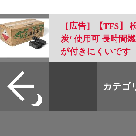
［広告］【TFS】 
炭‘ 使用可 長時間燃
が付きにくいです
すべて
本誌
カテゴ
取扱店
野宿
イベント
グッズ
メディア
ネット