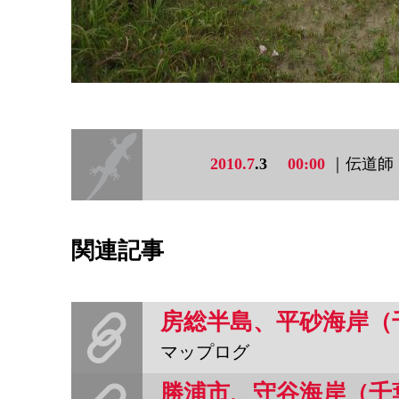
2010.7
.3
00:00
｜伝道師
関連記事
房総半島、平砂海岸（
マップログ
勝浦市、守谷海岸（千