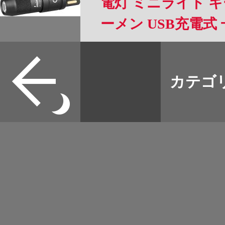
電灯 ミニライト キ
ーメン USB充電式 
急用 強力 防災 夜道
すべて
本誌
カテゴ
取扱店
野宿
イベント
グッズ
メディア
ネット
マップログ
その他