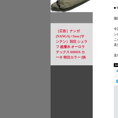
ストーブ TriTrail(ト
■
ライトレイル)・CB
TOUGH 125セット
接
ST-350TB
今
［広告］ナンガ
ン
(NANGA) ×3ten (サ
こ
ンテン）別注 シュラ
走
フ 超撥水 オーロラ
テックス 600DX カ
走
ーキ 特注カラー [快
適使用温度] -6℃か
ら[使用可能限界温
度] -11℃