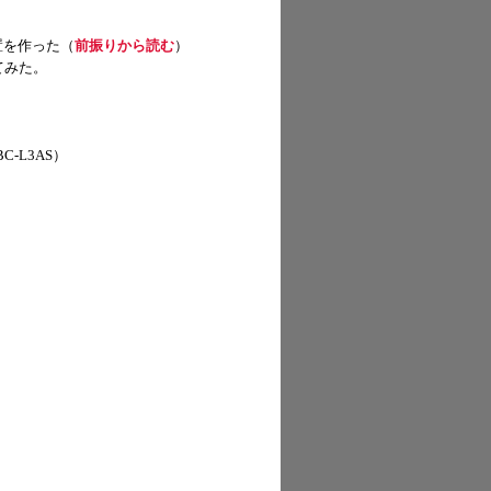
置を作った（
前振りから読む
）
てみた。
-L3AS）