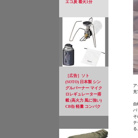
エコ炭 着火1分
［広告］ソト
(SOTO) 日本製 シン
ア
グルバーナー マイク
充
ロレギュレーター搭
載 (高火力 風に強い)
自
CB缶 軽量 コンパク
バ
ト 収納ポーチ付 ハ
そ
イパワー カセットボ
テ
ンベ ソロ デュオ キ
る
ャンプ トレッキング
登山 レギュレーター