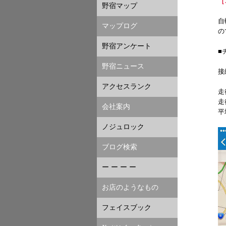
［
野宿マップ
自
マップログ
の
野宿アンケート
■
野宿ニュース
接
アクセスランク
走
走
会社案内
平
ノジュロック
ブログ検索
ー ー ー ー
お店のようなもの
フェイスブック