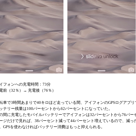
イフォンへの充電時間：73分
電前（32％）→ 充電後（76％）
転車で3時間あまりで40キロほど走っている間、アイフォンのGPSログアプ
ッテリー残量は100パーセントから62パーセントになっていた。
の間に充電したモバイルバッテリーでアイフォンは32パーセントから76パー
ージだけで見れば、38パーセント減って44パーセント増えているので、減っ
。GPSを使わなければバッテリー消費はもっと抑えられる。