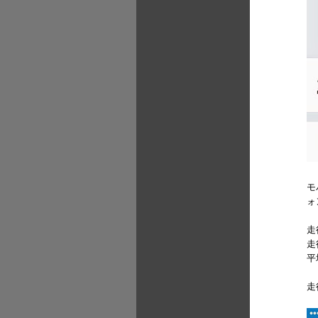
モ
ォ
走
走
平
走