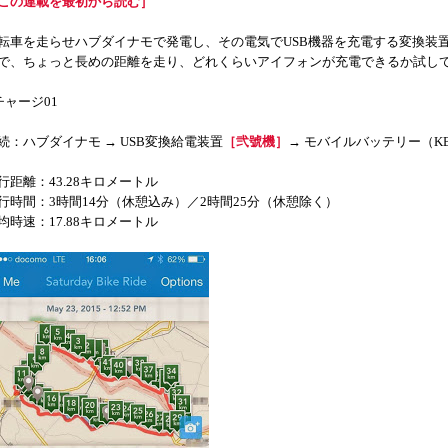
この連載を最初から読む］
転車を走らせハブダイナモで発電し、その電気でUSB機器を充電する変換装
で、ちょっと長めの距離を走り、どれくらいアイフォンが充電できるか試し
チャージ01
続：ハブダイナモ → USB変換給電装置
［弐號機］
→ モバイルバッテリー（KBC
行距離：43.28キロメートル
行時間：3時間14分（休憩込み）／2時間25分（休憩除く）
均時速：17.88キロメートル