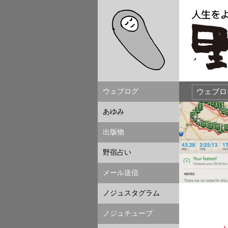
ウェブログ
あゆみ
出版物
野宿占い
メール送信
ノジュスタグラム
ノジュチューブ