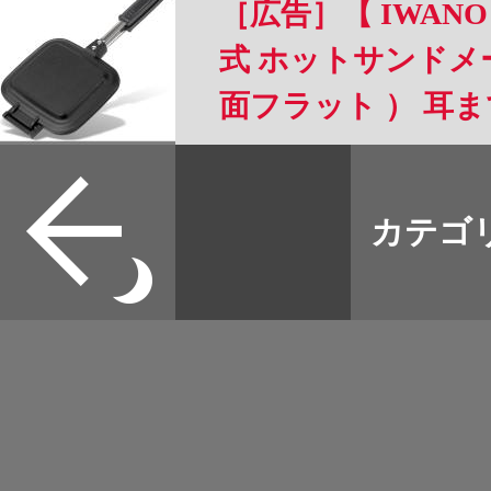
［広告］【 IWANO
式 ホットサンドメー
面フラット ） 耳
可能 フッ素樹脂加工 
すべて
リー 直火 対応 ホ
本誌
カテゴ
取扱店
ャンプ にも 2枚
野宿
可能 フラット面は
イベント
OK (FT)
グッズ
メディア
ネット
マップログ
その他